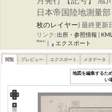
月発行 【記号】 旭川
日本帝国陸地測量部
枚のレイヤー
)
最終更新日
リンク:
出所・参照情報
|
KM
Share
|
|
エクスポート
閲覧
プレビュー
エクスポート
メタデータ
地図を編集するた
い