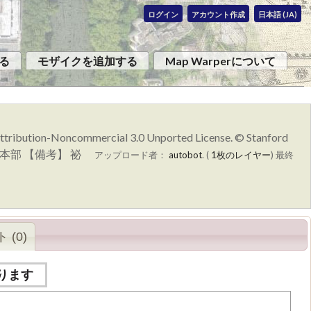
ログイン
アカウント作成
日本語 (JA)
る
モザイクを追加する
Map Warperについて
 Attribution-Noncommercial 3.0 Unported License. © Stanford
参謀本部 【備考】 祕
アップロード者：
autobot
. (
1枚のレイヤー
)
最終
 (0)
ります