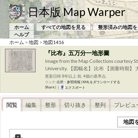
日本版 Map Warper
ホーム
すべての地図を見る
整形済みの地図を
ヘルプ
ホーム
>
地図
>
地図1416
『比布』五万分一地形圖
Image from the Map Collections courtesy St
University. 【図幅名】 比布 【測
更新日時 8年以上 前. 4個の基準点.
リンク:
出所・参照情報
|
KMLをダウンロードする
Share
|
|
エクスポート
閲覧
編集
整形
切り抜き
整列
プレビュ
地図