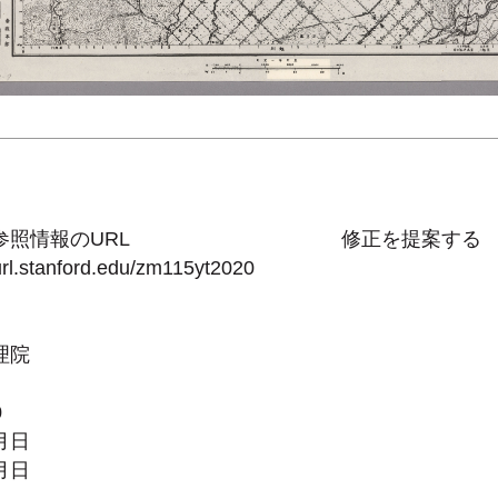
参照情報のURL
修正を提案する
purl.stanford.edu/zm115yt2020
理院
0
月日
月日