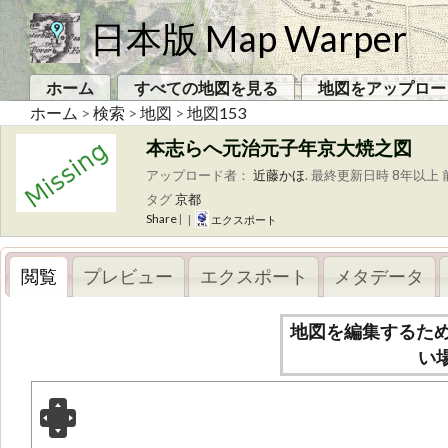
日本版 Map Warper
ホーム
すべての地図を見る
地図をアップロー
ホーム
>
検索
>
地図
>
地図153
本志らへ元治元子年京大焼之図
アップロード者：
近藤かほ
.
最終更新日時 8年以上 
タグ
京都
Share
|
|
エクスポート
閲覧
プレビュー
エクスポート
メタデータ
地図を編集するた
い