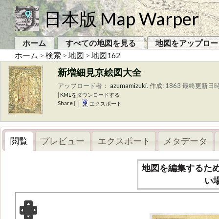
日本版 Map Warper
ホーム
すべての地図を見る
地図をアップロー
ホーム
>
検索
>
地図
>
地図162
新増細見京絵図大全
アップロード者：
azumamizuki
.
作成: 1863
最終更新日時 
|
KMLをダウンロードする
Share
|
|
エクスポート
閲覧
プレビュー
エクスポート
メタデータ
地図を編集するた
い