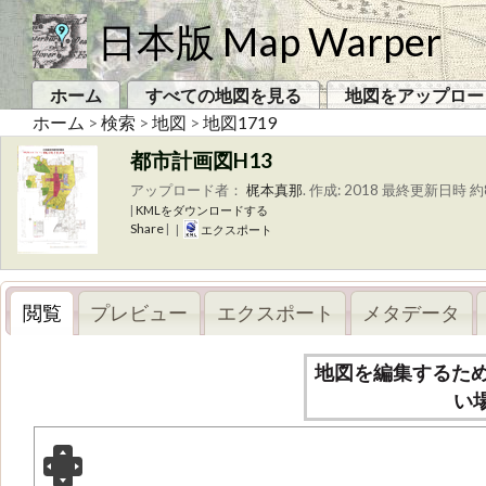
日本版 Map Warper
ホーム
すべての地図を見る
地図をアップロー
ホーム
>
検索
>
地図
>
地図1719
都市計画図H13
アップロード者：
梶本真那
.
作成: 2018
最終更新日時 約8
|
KMLをダウンロードする
Share
|
|
エクスポート
閲覧
プレビュー
エクスポート
メタデータ
地図を編集するた
い