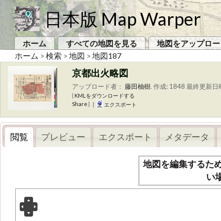
日本版 Map Warper
ホーム
すべての地図を見る
地図をアップロー
ホーム
>
検索
>
地図
>
地図187
京都出火略図
アップロード者：
藤田柚樹
.
作成: 1848
最終更新日時
|
KMLをダウンロードする
Share
|
|
エクスポート
閲覧
プレビュー
エクスポート
メタデータ
地図を編集するた
い