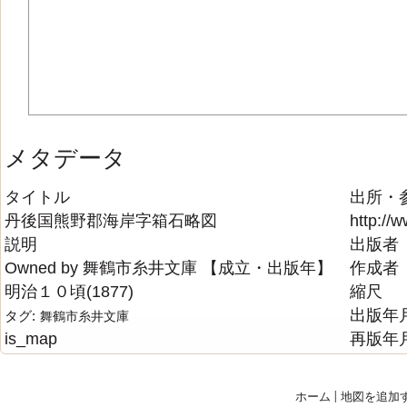
メタデータ
タイトル
出所・
丹後国熊野郡海岸字箱石略図
http://
説明
出版者
Owned by 舞鶴市糸井文庫 【成立・出版年】
作成者
明治１０頃(1877)
縮尺
出版年
タグ:
舞鶴市糸井文庫
is_map
再版年
ホーム
|
地図を追加