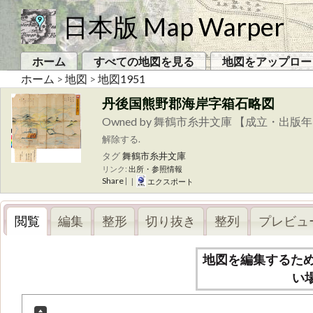
日本版 Map Warper
ホーム
すべての地図を見る
地図をアップロー
ホーム
>
地図
>
地図1951
丹後国熊野郡海岸字箱石略図
Owned by 舞鶴市糸井文庫 【成立・出版年
解除する.
タグ
舞鶴市糸井文庫
リンク:
出所・参照情報
Share
|
|
エクスポート
閲覧
編集
整形
切り抜き
整列
プレビュ
地図を編集するた
い