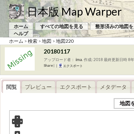
日本版 Map Warper
ホーム
すべての地図を見る
整形済みの地図を
ヘルプ
ホーム
>
検索
>
地図
>
地図220
20180117
アップロード者：
ima
.
作成: 2018
最終更新日時 8年
Share
|
|
エクスポート
閲覧
プレビュー
エクスポート
メタデータ
地図