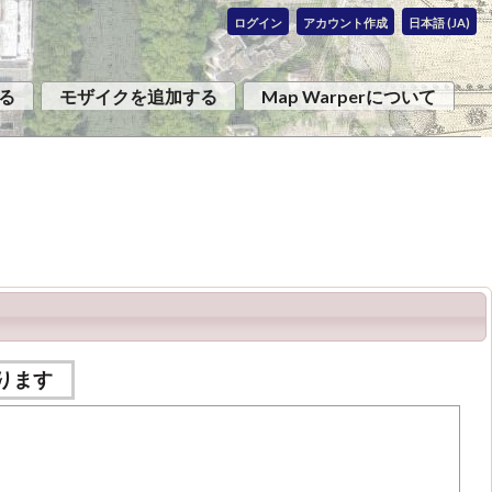
ログイン
アカウント作成
日本語 (JA)
る
モザイクを追加する
Map Warperについて
ります