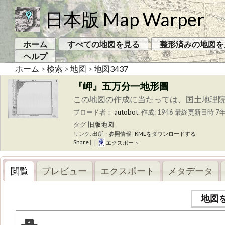
日本版 Map Warper
ホーム
すべての地図を見る
整形済みの地図を
ヘルプ
ホーム
>
検索
>
地図
>
地図3437
『岬』五万分一地形圖
この地図の作成に当たっては、国土地理院長
プロード者：
autobot
.
作成: 1946
最終更新日時 7年
タグ
旧版地図
リンク:
出所・参照情報
|
KMLをダウンロードする
Share
|
|
エクスポート
閲覧
プレビュー
エクスポート
メタデータ
地図