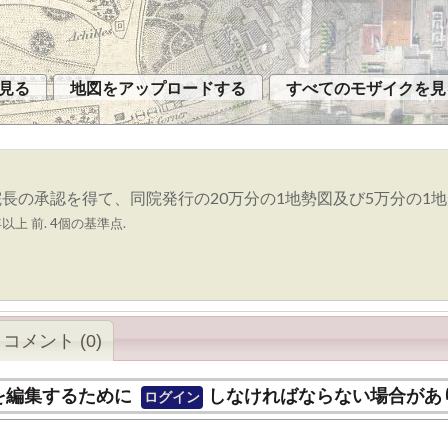
見る
地図をアップロードする
すべてのモザイクを見
の承認を得て、同院発行の20万分の1地勢図及び5万分の1地形
以上 前. 4個の基準点.
コメント (0)
を編集するために
しなければならない場合があ
ログイン