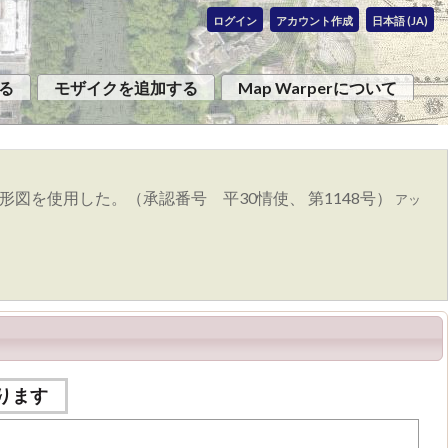
ログイン
アカウント作成
日本語 (JA)
る
モザイクを追加する
Map Warperについて
図を使用した。（承認番号 平30情使、 第1148号）
アッ
ります