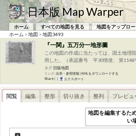
日本版 Map Warper
ホーム
すべての地図を見る
地図をアップロー
ホーム
>
地図
>
地図3493
『一関』五万分一地形圖
この地図の作成に当たっては、国土地理院
用した。（承認番号 平30情使、 第114
タグ
旧版地図
リンク:
出所・参照情報
|
KMLをダウンロードする
Share
|
|
エクスポート
閲覧
編集
整形
切り抜き
整列
プレビュ
地図を編集するた
い