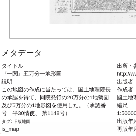
メタデータ
タイトル
出所・
『一関』五万分一地形圖
http://w
説明
出版者
この地図の作成に当たっては、国土地理院長
作成者
の承認を得て、同院発行の20万分の1地勢図
國土地
及び5万分の1地形図を使用した。（承認番
縮尺
号 平30情使、 第1148号）
1:5000
出版年
タグ:
旧版地図
is_map
再版年