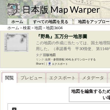
日本版 Map Warper
ホーム
すべての地図を見る
地図をアップロー
ホーム
>
検索
>
地図
>
地図3604
『野島』五万分一地形圖
この地図の作成に当たっては、国土地理院
用した。（承認番号 平30情使、 第114
タグ
旧版地図
リンク:
出所・参照情報
|
KMLをダウンロードする
Share
|
|
エクスポート
閲覧
プレビュー
エクスポート
メタデータ
地図を編集するた
い