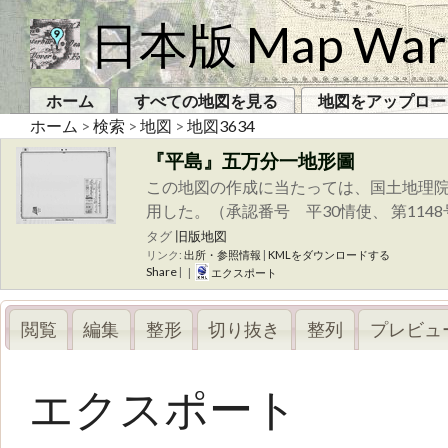
日本版 Map War
ホーム
すべての地図を見る
地図をアップロー
ホーム
>
検索
>
地図
>
地図3634
『平島』五万分一地形圖
この地図の作成に当たっては、国土地理院
用した。（承認番号 平30情使、 第114
タグ
旧版地図
リンク:
出所・参照情報
|
KMLをダウンロードする
Share
|
|
エクスポート
閲覧
編集
整形
切り抜き
整列
プレビュ
エクスポート