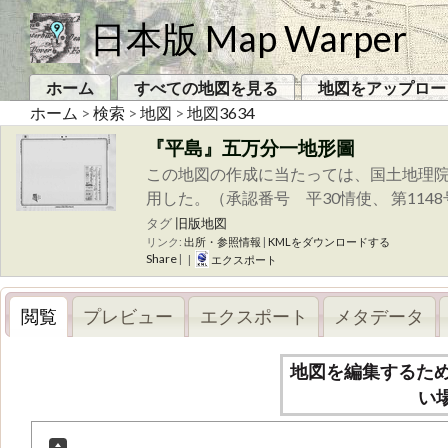
日本版 Map Warper
ホーム
すべての地図を見る
地図をアップロー
ホーム
>
検索
>
地図
>
地図3634
『平島』五万分一地形圖
この地図の作成に当たっては、国土地理院
用した。（承認番号 平30情使、 第114
タグ
旧版地図
リンク:
出所・参照情報
|
KMLをダウンロードする
Share
|
|
エクスポート
閲覧
プレビュー
エクスポート
メタデータ
地図を編集するた
い