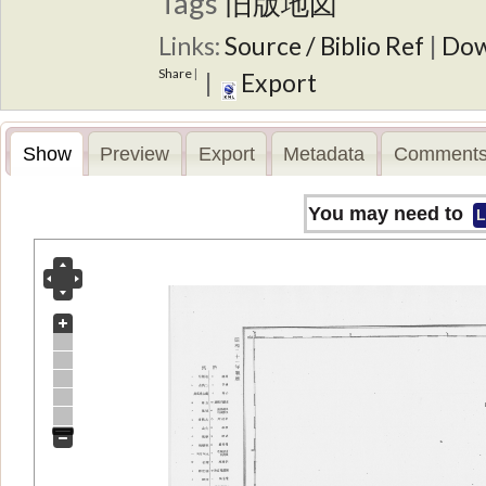
Tags
旧版地図
Links:
Source / Biblio Ref
|
Dow
Share
|
|
Export
Show
Preview
Export
Metadata
Comments
You may need to
L