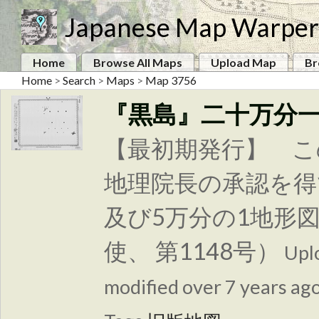
Japanese Map Warper
Home
Browse All Maps
Upload Map
Br
Home
>
Search
>
Maps
>
Map 3756
『黒島』二十万分
【最初期発行】 こ
地理院長の承認を得
及び5万分の1地形
使、 第1148号）
Upl
modified over 7 years ago.