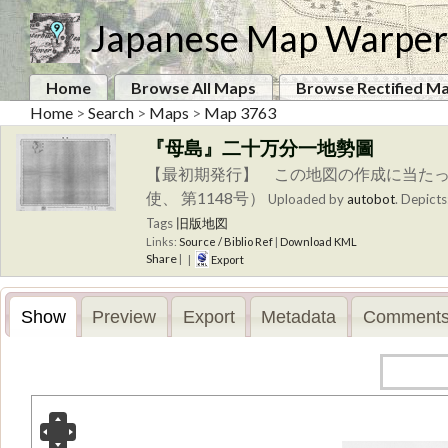
Japanese Map Warper
Home
Browse All Maps
Browse Rectified M
Home
>
Search
>
Maps
>
Map 3763
『母島』二十万分一地勢圖
【最初期発行】 この地図の作成に当たっ
使、 第1148号）
Uploaded by
autobot
.
Depicts
Tags
旧版地図
Links:
Source / Biblio Ref
|
Download KML
Share
|
|
Export
Show
Preview
Export
Metadata
Comments