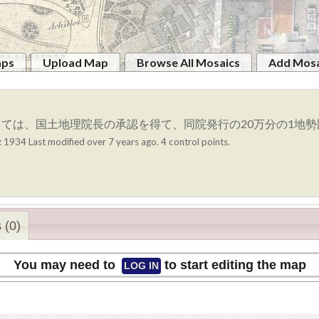
aps
Upload Map
Browse All Mosaics
Add Mosa
ては、国土地理院長の承認を得て、同院発行の20万分の1地勢
: 1934
Last modified over 7 years ago. 4 control points.
 (0)
You may need to
to start editing the map
LOG IN