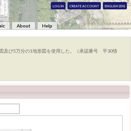
LOG IN
CREATE ACCOUNT
ENGLISH (EN)
ic
About
Help
図及び5万分の1地形図を使用した。（承認番号 平30情