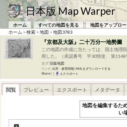
日本版 Map Warper
ホーム
すべての地図を見る
地図をアップロー
ホーム
>
検索
>
地図
>
地図3783
『京都及大阪』二十万分一地勢圖
この地図の作成に当たっては、国土地理院
用した。（承認番号 平30情使、 第114
タグ
旧版地図
リンク:
出所・参照情報
|
KMLをダウンロードする
Share
|
|
エクスポート
閲覧
プレビュー
エクスポート
メタデータ
地図を編集するた
い