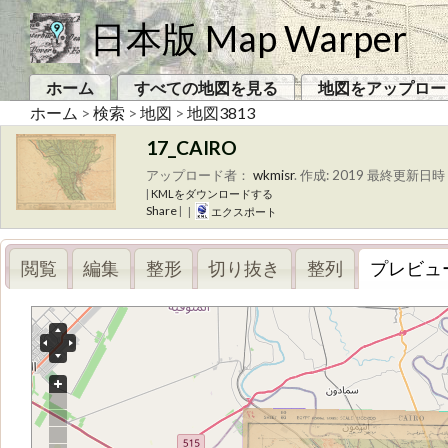
日本版 Map Warper
ホーム
すべての地図を見る
地図をアップロー
ホーム
>
検索
>
地図
>
地図3813
17_CAIRO
アップロード者：
wkmisr
.
作成: 2019
最終更新日時 
|
KMLをダウンロードする
Share
|
|
エクスポート
閲覧
編集
整形
切り抜き
整列
プレビュ