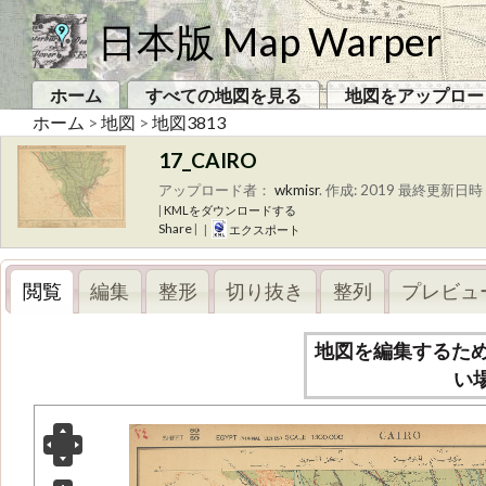
日本版 Map Warper
ホーム
すべての地図を見る
地図をアップロー
ホーム
>
地図
>
地図3813
17_CAIRO
アップロード者：
wkmisr
.
作成: 2019
最終更新日時 
|
KMLをダウンロードする
Share
|
|
エクスポート
閲覧
編集
整形
切り抜き
整列
プレビュ
地図を編集するた
い