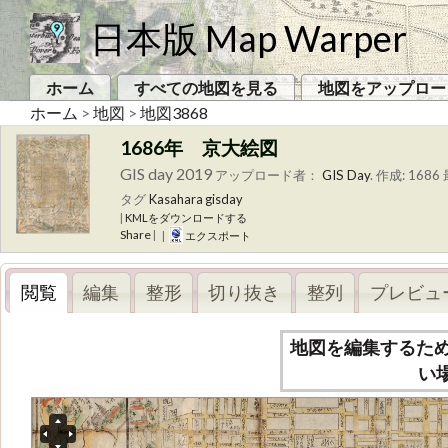
日本版 Map Warper
ホーム
すべての地図を見る
地図をアップロー
ホーム
>
地図
>
地図3868
1686年 京大絵図
GIS day 2019
アップロード者：
GIS Day
.
作成: 1686
タグ
Kasahara
gisday
|
KMLをダウンロードする
Share
|
|
エクスポート
閲覧
編集
整形
切り抜き
整列
プレビュ
地図を編集するた
い