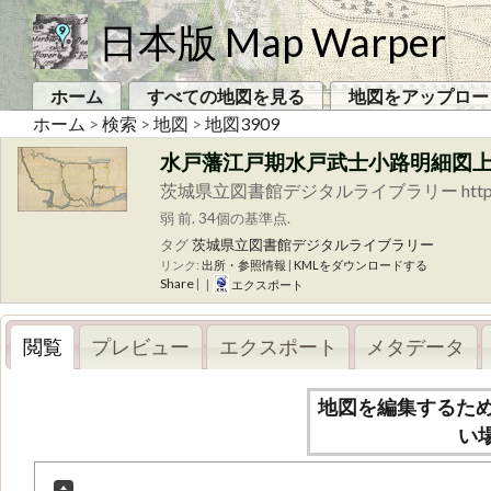
日本版 Map Warper
ホーム
すべての地図を見る
地図をアップロー
ホーム
>
検索
>
地図
>
地図3909
水戸藩江戸期水戸武士小路明細図
茨城県立図書館デジタルライブラリー https://www.lib.p
弱 前. 34個の基準点.
タグ
茨城県立図書館デジタルライブラリー
リンク:
出所・参照情報
|
KMLをダウンロードする
Share
|
|
エクスポート
閲覧
プレビュー
エクスポート
メタデータ
地図を編集するた
い