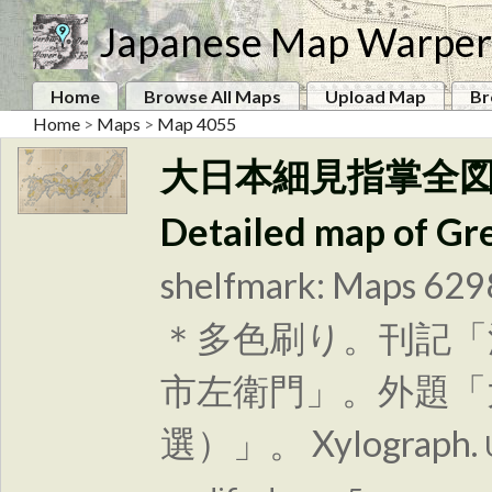
Japanese Map Warper
Home
Browse All Maps
Upload Map
Br
Home
>
Maps
>
Map 4055
大日本細見指掌全図 Daini
Detailed map of Gr
shelfmark: Maps 629
＊多色刷り。刊記「
市左衛門」。外題「
選）」。 Xylograph.