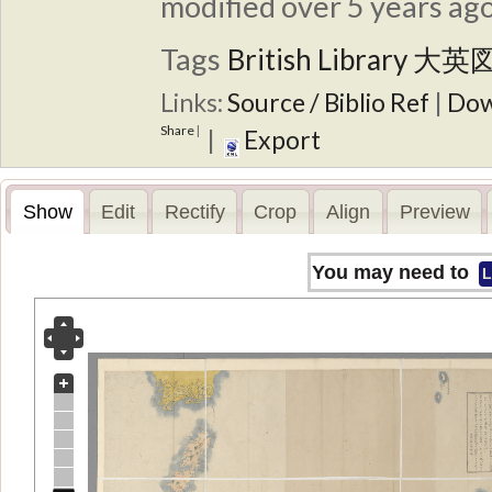
modified over 5 years ago
Tags
British Library
大英
Links:
Source / Biblio Ref
|
Dow
Share
|
|
Export
Show
Edit
Rectify
Crop
Align
Preview
You may need to
L