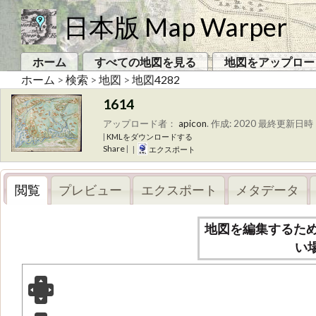
日本版 Map Warper
ホーム
すべての地図を見る
地図をアップロー
ホーム
>
検索
>
地図
>
地図4282
1614
アップロード者：
apicon
.
作成: 2020
最終更新日時 
|
KMLをダウンロードする
Share
|
|
エクスポート
閲覧
プレビュー
エクスポート
メタデータ
地図を編集するた
い