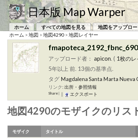
日本版 Map Warper
ホーム
すべての地図を見る
地図をアップロー
ホーム
>
地図
>
地図4290
>
地図レイヤー
fmapoteca_2192_fbnc_69
アップロード者：
apicon
. (
1枚のレ
5年以上 前. 13個の基準点.
タグ
Magdalena
Santa Marta
Nueva 
リンク:
出所・参照情報
Share
|
|
エクスポート
地図4290のモザイクのリス
モザイク
タイトル