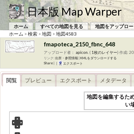
日本版 Map Warper
ホーム
すべての地図を見る
地図をアップロー
ホーム
>
検索
>
地図
>
地図4583
fmapoteca_2150_fbnc_648
アップロード者：
apicon
. (
1枚のレイヤー
)
作成: 2
リンク:
出所・参照情報
|
KMLをダウンロードする
Share
|
|
エクスポート
閲覧
プレビュー
エクスポート
メタデータ
地図を編集するた
い