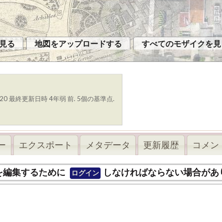
見る
地図をアップロードする
すべてのモザイクを見
020
最終更新日時 4年弱 前. 5個の基準点.
ー
エクスポート
メタデータ
更新履歴
コメント
を編集するために
しなければならない場合があ
ログイン