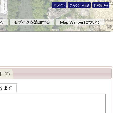
ログイン
アカウント作成
日本語 (JA)
る
モザイクを追加する
Map Warperについて
 (0)
ります