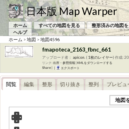
日本版 Map Warper
ホーム
すべての地図を見る
整形済みの地図を
ヘルプ
ホーム
>
地図
>
地図4596
fmapoteca_2163_fbnc_661
アップロード者：
apicon
. (
1枚のレイヤー
)
作成: 2
リンク:
出所・参照情報
|
KMLをダウンロードする
Share
|
|
エクスポート
閲覧
編集
整形
切り抜き
整列
プレビュ
地図