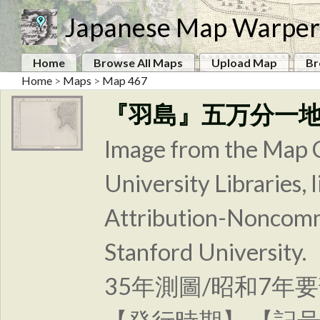
Japanese Map Warper
Home
Browse All Maps
Upload Map
Br
Home
>
Maps
>
Map 467
『羽島』五万分一
Image from the Map C
University Libraries
Attribution-Noncomm
Stanford Unive
35年測圖/昭和7年