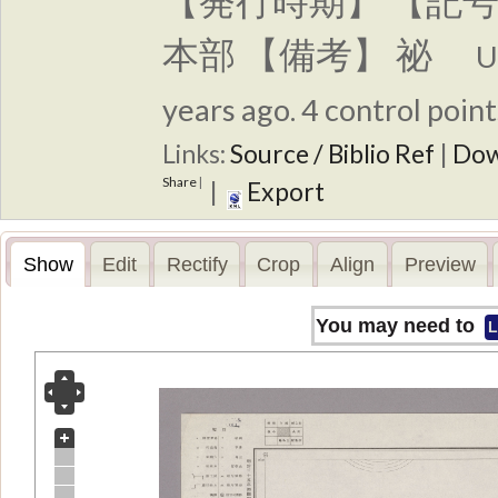
【発行時期】 【記号
本部 【備考】 祕
U
years ago. 4 control point
Links:
Source / Biblio Ref
|
Dow
Share
|
|
Export
Show
Edit
Rectify
Crop
Align
Preview
You may need to
L