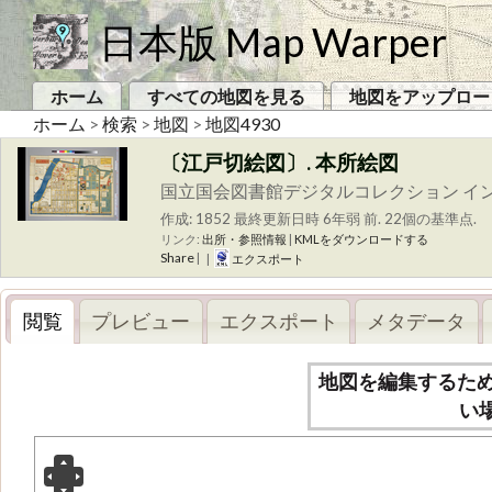
日本版 Map Warper
ホーム
すべての地図を見る
地図をアップロー
ホーム
>
検索
>
地図
>
地図4930
〔江戸切絵図〕. 本所絵図
国立国会図書館デジタルコレクション イ
作成: 1852
最終更新日時 6年弱 前. 22個の基準点.
リンク:
出所・参照情報
|
KMLをダウンロードする
Share
|
|
エクスポート
閲覧
プレビュー
エクスポート
メタデータ
地図を編集するた
い