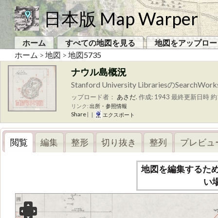
日本版 Map Warper
ホーム
すべての地図を見る
地図をアップロー
ホーム
>
地図
>
地図5735
ナウル島概況
Stanford University Libraries
ップロード者：
あさだ
.
作成: 1943
最終更新日時 約1
リンク:
出所・参照情報
Share
|
|
エクスポート
閲覧
編集
整形
切り抜き
整列
プレビュ
地図を編集するた
い