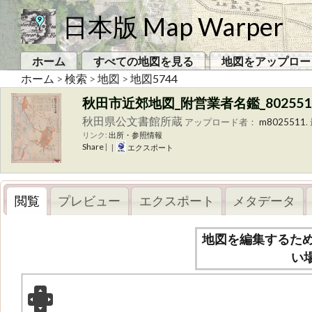
日本版 Map Warper
ホーム
すべての地図を見る
地図をアップロー
ホーム
>
検索
>
地図
>
地図5744
秋田市近郊地図_附営業者名鑑_802551
秋田県公文書館所蔵
アップロード者：
m8025511
.
リンク:
出所・参照情報
Share
|
|
エクスポート
閲覧
プレビュー
エクスポート
メタデータ
地図を編集するた
い