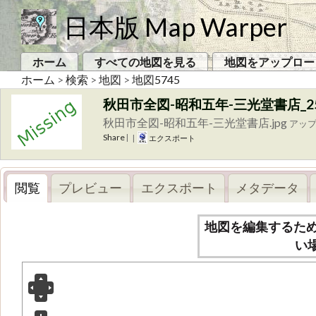
日本版 Map Warper
ホーム
すべての地図を見る
地図をアップロー
ホーム
>
検索
>
地図
>
地図5745
秋田市全図-昭和五年-三光堂書店_250
秋田市全図-昭和五年-三光堂書店.jpg
アッ
Share
|
|
エクスポート
閲覧
プレビュー
エクスポート
メタデータ
地図を編集するた
い