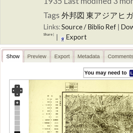
1935
Last modified 3 mon
Tags
外邦図
東アジアヒ
Links:
Source / Biblio Ref
|
Dow
Share
|
|
Export
Show
Preview
Export
Metadata
Comments
You may need to
L