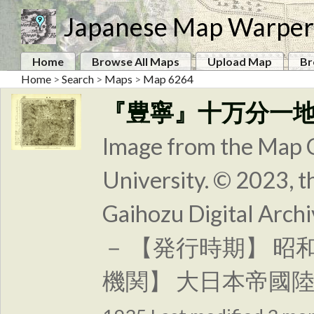
Japanese Map Warper
Home
Browse All Maps
Upload Map
Br
Home
>
Search
>
Maps
>
Map 6264
『豊寧』十万分一
Image from the Map C
University. © 2023, t
Gaihozu Digital
－ 【発行時期】 昭和
機関】 大日本帝國