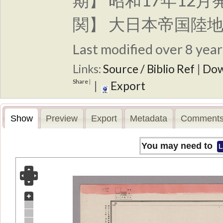
期】 昭和17年12月
関】 大日本帝国陸
Last modified over 8 years
Links:
Source / Biblio Ref
|
Dow
Share
|
|
Export
Show
Preview
Export
Metadata
Comments
You may need to
L