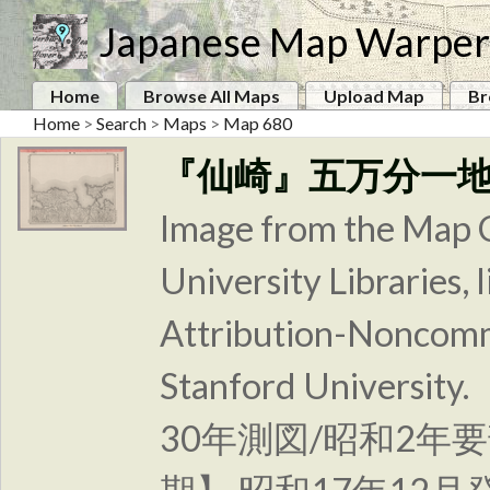
Japanese Map Warper
Home
Browse All Maps
Upload Map
Br
Home
>
Search
>
Maps
>
Map 680
『仙崎』五万分一
Image from the Map C
University Libraries
Attribution-Noncomm
Stanford Unive
30年測図/昭和2年