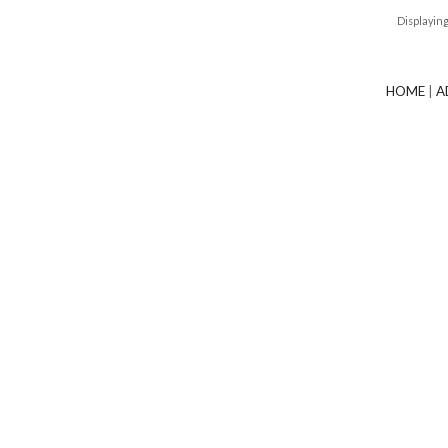
Displayin
HOME
|
A