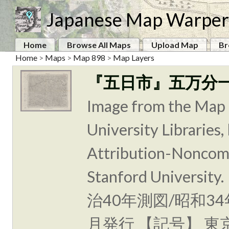
Japanese Map Warper
Home
Browse All Maps
Upload Map
Br
Home
>
Maps
>
Map 898
>
Map Layers
『五日市』五万分
Image from the Map 
University Libraries
Attribution-Noncomm
Stanford Unive
治40年測図/昭和3
月発行 【記号】 東