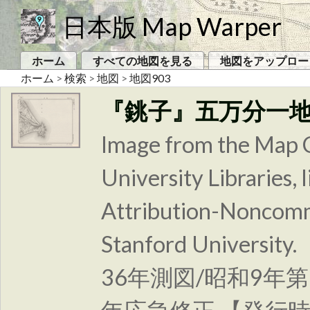
日本版 Map Warper
ホーム
すべての地図を見る
地図をアップロー
ホーム
>
検索
>
地図
>
地図903
『銚子』五万分一
Image from the Map C
University Libraries
Attribution-Noncomm
Stanford Unive
36年測図/昭和9年第