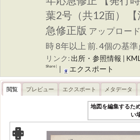
年応急修正 【発行時
葉2号（共12面） 
急修正版
アップロー
時 8年以上 前. 4個の基準
リンク:
出所・参照情報
|
KM
Share
|
|
エクスポート
閲覧
プレビュー
エクスポート
メタデータ
地図を編集するた
い