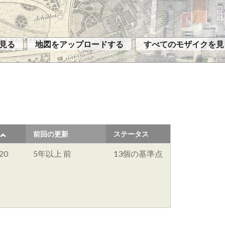
見る
地図をアップロードする
すべてのモザイクを見
前回の更新
ステータス
20
5年以上 前
13個の基準点