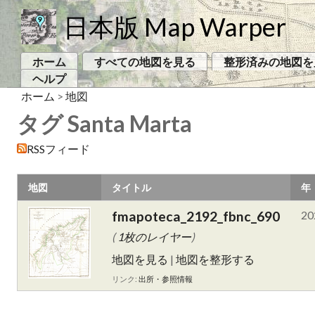
日本版 Map Warper
ホーム
すべての地図を見る
整形済みの地図を
ヘルプ
ホーム
>
地図
タグ Santa Marta
RSSフィード
地図
タイトル
年
fmapoteca_2192_fbnc_690
20
(
1枚のレイヤー
)
地図を見る
|
地図を整形する
リンク:
出所・参照情報