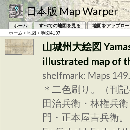
日本版 Map Warper
ホーム
すべての地図を見る
地図をアップロー
ホーム
>
地図
>
地図4137
山城州大絵図 Yamashir
illustrated map of 
shelfmark: Maps 149
＊二色刷り。（刊記
田治兵衛・林権兵衛
門・正本屋吉兵衛。 Xylogr