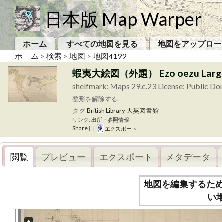
日本版 Map Warper
ホーム
すべての地図を見る
地図をアップロー
ホーム
>
検索
>
地図
>
地図4199
蝦夷大絵図（外題） Ezo oezu Large 
shelfmark: Maps 29.c.23 License: Pu
整形を解除する.
タグ
British Library
大英図書館
リンク:
出所・参照情報
Share
|
|
エクスポート
閲覧
プレビュー
エクスポート
メタデータ
地図を編集するた
い