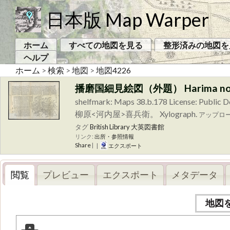
日本版 Map Warper
ホーム
すべての地図を見る
整形済みの地図を
ヘルプ
ホーム
>
検索
>
地図
>
地図4226
播磨国細見絵図（外題） Harima no kuni s
shelfmark: Maps 38.b.178 L
柳原<河内屋>喜兵衛。 Xylograph.
アップロ
タグ
British Library
大英図書館
リンク:
出所・参照情報
Share
|
|
エクスポート
閲覧
プレビュー
エクスポート
メタデータ
地図