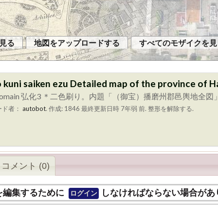
見る
地図をアップロードする
すべてのモザイクを見
aiken ezu Detailed map of the province of H
icense: Public Domain 弘化3 ＊二色刷り。内題「（御宝）
ード者：
autobot
.
作成: 1846
最終更新日時 7年弱 前. 整形を解除する.
コメント (0)
を編集するために
しなければならない場合があ
ログイン