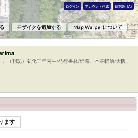
ログイン
アカウント作成
日本語 (JA)
る
モザイクを追加する
Map Warperについて
arima
播磨州郡邑輿地全図」。（刊記）弘化三年丙午/発行書林/姫路、本荘輔治/大阪、
ります